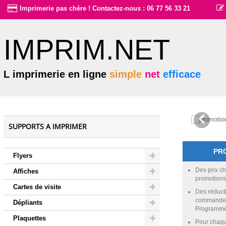
Imprimerie pas chère ! Contactez-nous : 06 77 56 33 21
IMPRIM.NET
L imprimerie en ligne
simple
net
efficace
SUPPORTS A IMPRIMER
PR
Flyers
Des prix ch
Affiches
promotions
Cartes de visite
Des réduct
commande 
Dépliants
Programme 
Plaquettes
Pour chaq