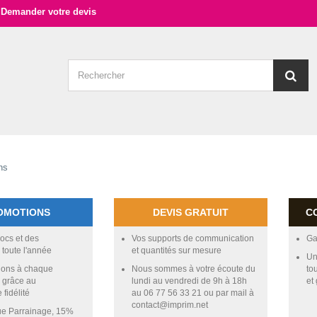
Demander votre devis
OMOTIONS
DEVIS GRATUIT
C
ocs et des
Vos supports de communication
Ga
 toute l'année
et quantités sur mesure
Un
ions à chaque
Nous sommes à votre écoute du
to
grâce au
lundi au vendredi de 9h à 18h
et
fidélité
au 06 77 56 33 21 ou par mail à
contact@imprim.net
ue Parrainage, 15%