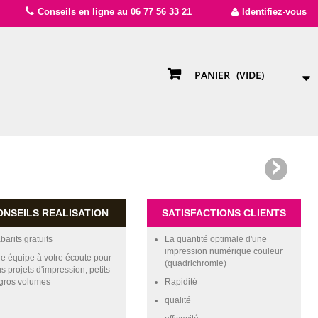
Conseils en ligne au 06 77 56 33 21
Identifiez-vous
PANIER
(VIDE)
ONSEILS REALISATION
SATISFACTIONS CLIENTS
barits gratuits
La quantité optimale d'une
impression numérique couleur
e équipe à votre écoute pour
(quadrichromie)
us projets d'impression, petits
 gros volumes
Rapidité
qualité