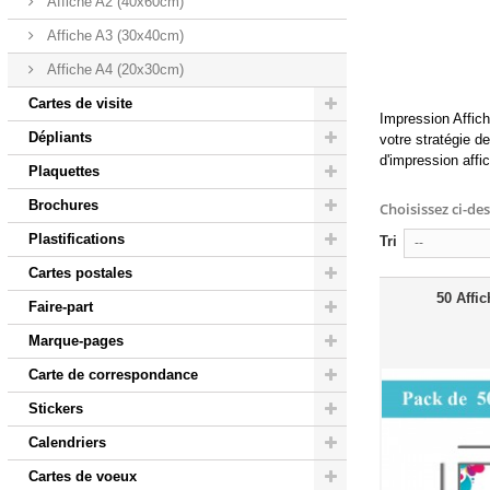
Affiche A2 (40x60cm)
Affiche A3 (30x40cm)
Affiche A4 (20x30cm)
Cartes de visite
Impression Affich
Dépliants
votre stratégie d
d'impression affi
Plaquettes
Brochures
Choisissez ci-de
Plastifications
Tri
--
Cartes postales
50 Affic
Faire-part
Marque-pages
Carte de correspondance
Stickers
Calendriers
Cartes de voeux