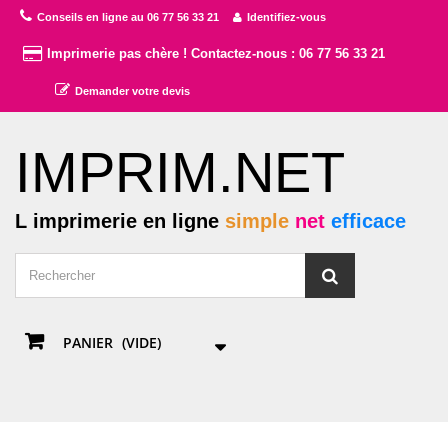
Conseils en ligne au 06 77 56 33 21
Identifiez-vous
Imprimerie pas chère ! Contactez-nous : 06 77 56 33 21
Demander votre devis
IMPRIM.NET
L imprimerie en ligne
simple
net
efficace
PANIER
(VIDE)