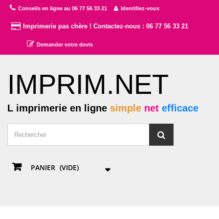
Conseils en ligne au 06 77 56 33 21
Identifiez-vous
Imprimerie pas chère ! Contactez-nous : 06 77 56 33 21
Demander votre devis
IMPRIM.NET
L imprimerie en ligne
simple
net
efficace
PANIER
(VIDE)