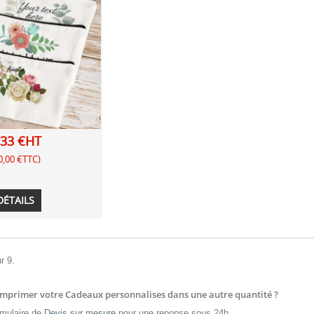
,33 €HT
0,00 €TTC)
DÉTAILS
r 9.
imprimer votre Cadeaux personnalises dans une autre quantité ?
mulaire de
Devis sur mesure
pour une reponse sous 24h.