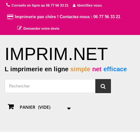
Conseils en ligne au 06 77 56 33 21
Identifiez-vous
Imprimerie pas chère ! Contactez-nous : 06 77 56 33 21
Demander votre devis
IMPRIM.NET
L imprimerie en ligne
simple
net
efficace
PANIER
(VIDE)