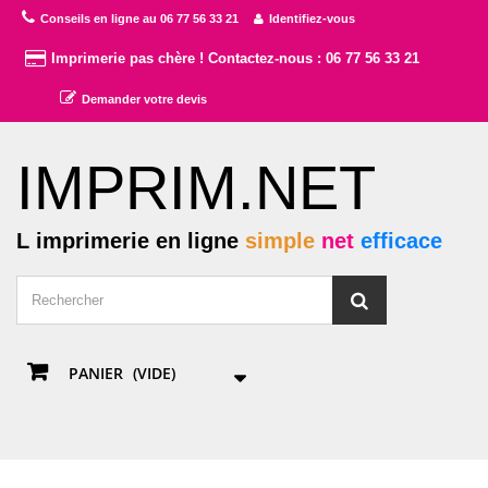
Conseils en ligne au 06 77 56 33 21
Identifiez-vous
Imprimerie pas chère ! Contactez-nous : 06 77 56 33 21
Demander votre devis
IMPRIM.NET
L imprimerie en ligne
simple
net
efficace
PANIER
(VIDE)