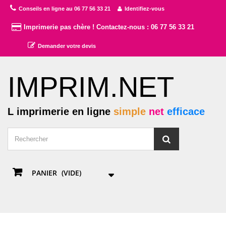
Conseils en ligne au 06 77 56 33 21
Identifiez-vous
Imprimerie pas chère ! Contactez-nous : 06 77 56 33 21
Demander votre devis
IMPRIM.NET
L imprimerie en ligne
simple
net
efficace
PANIER
(VIDE)