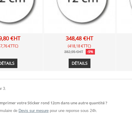
9,80 €HT
348,48 €HT
47,76 €TTC)
(418,18 €TTC)
-9%
382,95 €HT
DÉTAILS
DÉTAILS
r 3.
imprimer votre Sticker rond 12cm dans une autre quantité ?
mulaire de
Devis sur mesure
pour une reponse sous 24h.