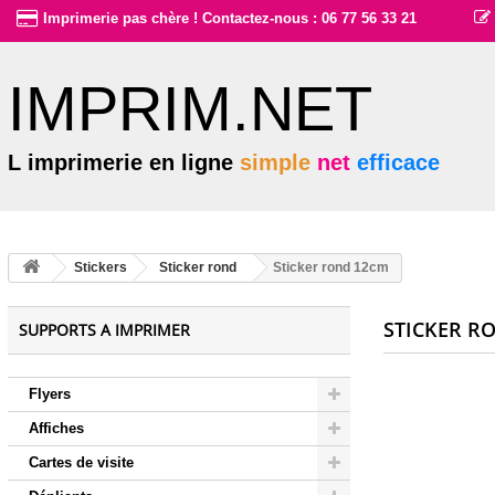
Imprimerie pas chère ! Contactez-nous : 06 77 56 33 21
IMPRIM.NET
L imprimerie en ligne
simple
net
efficace
Stickers
Sticker rond
Sticker rond 12cm
STICKER R
SUPPORTS A IMPRIMER
Flyers
Affiches
Cartes de visite