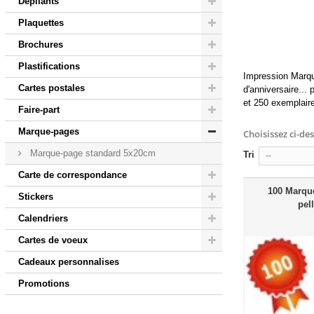
Dépliants
Plaquettes
Brochures
Plastifications
Impression Marqu
Cartes postales
d'anniversaire...
et 250 exemplaires
Faire-part
Marque-pages
Choisissez ci-de
Marque-page standard 5x20cm
Tri
--
Carte de correspondance
100 Marqu
Stickers
pell
Calendriers
Cartes de voeux
Cadeaux personnalises
Promotions