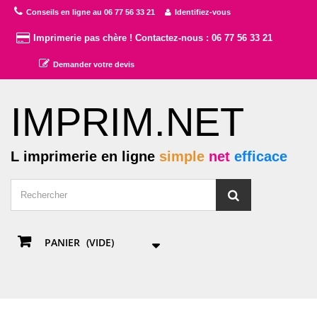
Conseils en ligne au 06 77 56 33 21
Identifiez-vous
Imprimerie pas chère ! Contactez-nous : 06 77 56 33 21
Demander votre devis
IMPRIM.NET
L imprimerie en ligne
simple
net
efficace
PANIER
(VIDE)