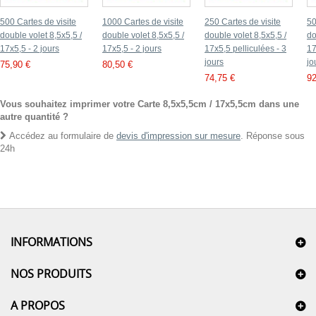
500 Cartes de visite
1000 Cartes de visite
250 Cartes de visite
50
double volet 8,5x5,5 /
double volet 8,5x5,5 /
double volet 8,5x5,5 /
do
17x5,5 - 2 jours
17x5,5 - 2 jours
17x5,5 pelliculées - 3
17
jours
jo
75,90 €
80,50 €
74,75 €
92
Vous souhaitez imprimer votre Carte 8,5x5,5cm / 17x5,5cm dans une
autre quantité ?
Accédez au formulaire de
devis d'impression sur mesure
. Réponse sous
24h
INFORMATIONS
NOS PRODUITS
A PROPOS