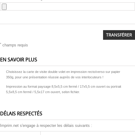
TRANSFÉRER
*
champs requis
EN SAVOIR PLUS
Choisissez la carte de visite double volet en impression recto/verso sur papier
350g, pour une présentation réussie auprès de vos interlocuteurs !
Impression au format paysage 8,5x5,5 cm fermé / 17x5,5 cm ouvert ou portrait
5,5x8,5 cm fermé / 5,5x17 cm ouvert, selon fichier.
DÉLAIS RESPECTÉS
Imprim.net s'engage à respecter les délais suivants :