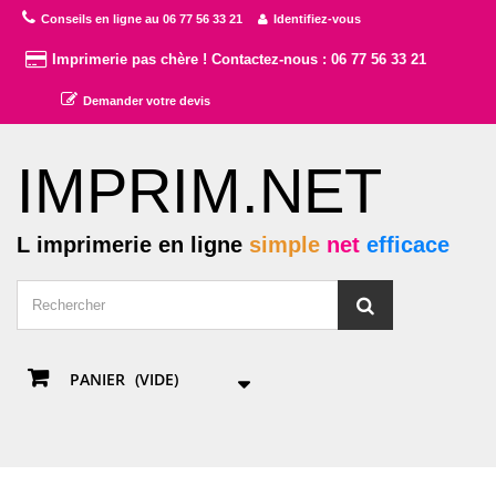
Conseils en ligne au 06 77 56 33 21
Identifiez-vous
Imprimerie pas chère ! Contactez-nous : 06 77 56 33 21
Demander votre devis
IMPRIM.NET
L imprimerie en ligne
simple
net
efficace
PANIER
(VIDE)