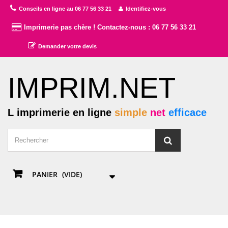
Conseils en ligne au 06 77 56 33 21
Identifiez-vous
Imprimerie pas chère ! Contactez-nous : 06 77 56 33 21
Demander votre devis
IMPRIM.NET
L imprimerie en ligne
simple
net
efficace
PANIER
(VIDE)