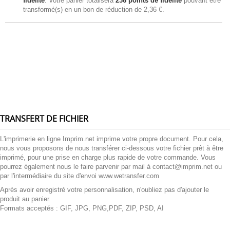
fidélité
. Votre panier totalisera
236
points de fidélité
pouvant être
transformé(s) en un bon de réduction de
2,36 €
.
TRANSFERT DE FICHIER
L'imprimerie en ligne Imprim.net imprime votre propre document. Pour cela,
nous vous proposons de nous transférer ci-dessous votre fichier prêt à être
imprimé, pour une prise en charge plus rapide de votre commande. Vous
pourrez également nous le faire parvenir par mail à contact@imprim.net ou
par l'intermédiaire du site d'envoi www.wetransfer.com
Après avoir enregistré votre personnalisation, n'oubliez pas d'ajouter le
produit au panier.
Formats acceptés : GIF, JPG, PNG,PDF, ZIP, PSD, AI