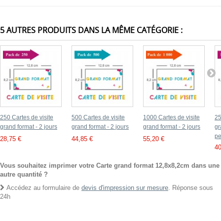
5 AUTRES PRODUITS DANS LA MÊME CATÉGORIE :
250 Cartes de visite
500 Cartes de visite
1000 Cartes de visite
25
grand format - 2 jours
grand format - 2 jours
grand format - 2 jours
gr
pe
28,75 €
44,85 €
55,20 €
40
Vous souhaitez imprimer votre Carte grand format 12,8x8,2cm dans une
autre quantité ?
Accédez au formulaire de
devis d'impression sur mesure
. Réponse sous
24h